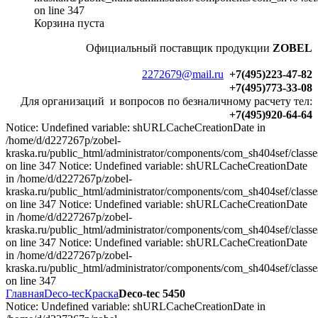
on line 347
Корзина пуста
Официальный
поставщик продукции
ZOBEL
2272679@mail.ru
+7(495)223-47-82
+7(495)773-33-08
Для организаций и вопросов по безналичному расчету тел:
+7(495)920-64-64
Notice: Undefined variable: shURLCacheCreationDate in
/home/d/d227267p/zobel-
kraska.ru/public_html/administrator/components/com_sh404sef/classe
on line 347 Notice: Undefined variable: shURLCacheCreationDate
in /home/d/d227267p/zobel-
kraska.ru/public_html/administrator/components/com_sh404sef/classe
on line 347 Notice: Undefined variable: shURLCacheCreationDate
in /home/d/d227267p/zobel-
kraska.ru/public_html/administrator/components/com_sh404sef/classe
on line 347 Notice: Undefined variable: shURLCacheCreationDate
in /home/d/d227267p/zobel-
kraska.ru/public_html/administrator/components/com_sh404sef/classe
on line 347
Главная
Deco-tec
Краска
Deco-tec 5450
Notice: Undefined variable: shURLCacheCreationDate in