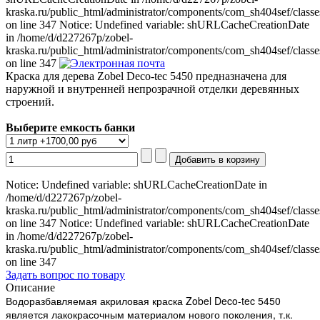
kraska.ru/public_html/administrator/components/com_sh404sef/classe
on line 347 Notice: Undefined variable: shURLCacheCreationDate
in /home/d/d227267p/zobel-
kraska.ru/public_html/administrator/components/com_sh404sef/classe
on line 347
Краска для дерева Zobel Deco-tec 5450 предназначена для
наружной и внутренней непрозрачной отделки деревянных
строений.
Выберите емкость банки
Notice: Undefined variable: shURLCacheCreationDate in
/home/d/d227267p/zobel-
kraska.ru/public_html/administrator/components/com_sh404sef/classe
on line 347 Notice: Undefined variable: shURLCacheCreationDate
in /home/d/d227267p/zobel-
kraska.ru/public_html/administrator/components/com_sh404sef/classe
on line 347
Задать вопрос по товару
Описание
Водоразбавляемая акриловая краска Zobel Deco-tec 5450
является лакокрасочным материалом нового поколения, т.к.