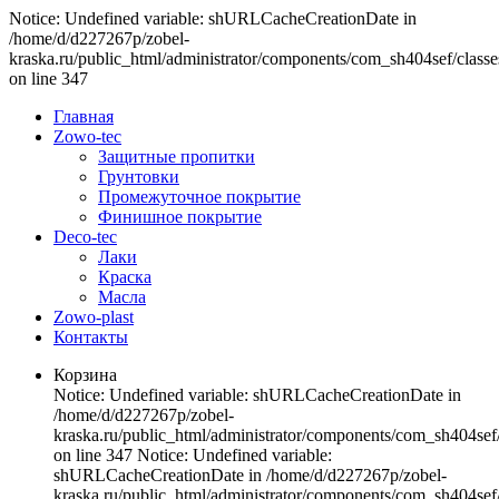
Notice: Undefined variable: shURLCacheCreationDate in
/home/d/d227267p/zobel-
kraska.ru/public_html/administrator/components/com_sh404sef/classe
on line 347
Главная
Zowo-tec
Защитные пропитки
Грунтовки
Промежуточное покрытие
Финишное покрытие
Deco-tec
Лаки
Краска
Масла
Zowo-plast
Контакты
Корзина
Notice: Undefined variable: shURLCacheCreationDate in
/home/d/d227267p/zobel-
kraska.ru/public_html/administrator/components/com_sh404sef/
on line 347 Notice: Undefined variable:
shURLCacheCreationDate in /home/d/d227267p/zobel-
kraska.ru/public_html/administrator/components/com_sh404sef/