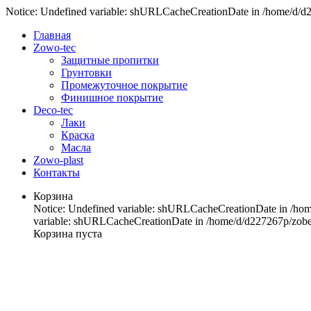
Notice: Undefined variable: shURLCacheCreationDate in /home/d/d22
Главная
Zowo-tec
Защитные пропитки
Грунтовки
Промежуточное покрытие
Финишное покрытие
Deco-tec
Лаки
Краска
Масла
Zowo-plast
Контакты
Корзина
Notice: Undefined variable: shURLCacheCreationDate in /home
variable: shURLCacheCreationDate in /home/d/d227267p/zobel-
Корзина пуста