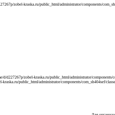
7267p/zobel-kraska.ru/public_html/administrator/components/com_sh40
/d/d227267p/zobel-kraska.ru/public_html/administrator/components/co
kraska.ru/public_html/administrator/components/com_sh404sef/classes
Для организа