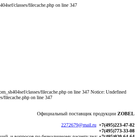
4sef/classes/filecache.php on line 347
m_sh404sef/classes/filecache.php on line 347 Notice: Undefined
/filecache.php on line 347
Официальный
поставщик продукции
ZOBEL
2272679@mail.ru
+7(495)223-47-82
+7(495)773-33-08
ций и вопросов по безналичному расчету тел:
+7(495)920-64-64