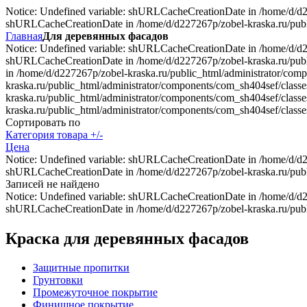
Notice: Undefined variable: shURLCacheCreationDate in /home/d/d227
shURLCacheCreationDate in /home/d/d227267p/zobel-kraska.ru/public
Главная
Для деревянных фасадов
Notice: Undefined variable: shURLCacheCreationDate in /home/d/d227
shURLCacheCreationDate in /home/d/d227267p/zobel-kraska.ru/publi
in /home/d/d227267p/zobel-kraska.ru/public_html/administrator/com
kraska.ru/public_html/administrator/components/com_sh404sef/class
kraska.ru/public_html/administrator/components/com_sh404sef/class
kraska.ru/public_html/administrator/components/com_sh404sef/classes
Сортировать по
Категория товара +/-
Цена
Notice: Undefined variable: shURLCacheCreationDate in /home/d/d227
shURLCacheCreationDate in /home/d/d227267p/zobel-kraska.ru/public
Записей не найдено
Notice: Undefined variable: shURLCacheCreationDate in /home/d/d227
shURLCacheCreationDate in /home/d/d227267p/zobel-kraska.ru/publi
Краска для деревянных фасадов
Защитные пропитки
Грунтовки
Промежуточное покрытие
Финишное покрытие