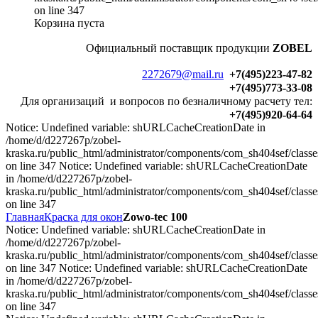
on line 347
Корзина пуста
Официальный
поставщик продукции
ZOBEL
2272679@mail.ru
+7(495)223-47-82
+7(495)773-33-08
Для организаций и вопросов по безналичному расчету тел:
+7(495)920-64-64
Notice: Undefined variable: shURLCacheCreationDate in
/home/d/d227267p/zobel-
kraska.ru/public_html/administrator/components/com_sh404sef/classe
on line 347 Notice: Undefined variable: shURLCacheCreationDate
in /home/d/d227267p/zobel-
kraska.ru/public_html/administrator/components/com_sh404sef/classe
on line 347
Главная
Краска для окон
Zowo-tec 100
Notice: Undefined variable: shURLCacheCreationDate in
/home/d/d227267p/zobel-
kraska.ru/public_html/administrator/components/com_sh404sef/classe
on line 347 Notice: Undefined variable: shURLCacheCreationDate
in /home/d/d227267p/zobel-
kraska.ru/public_html/administrator/components/com_sh404sef/classe
on line 347