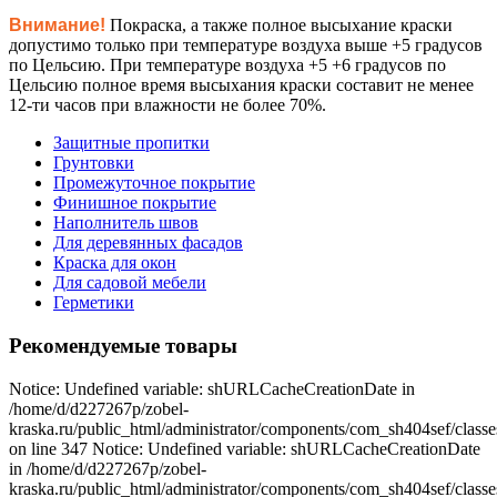
Внимание!
Покраска, а также полное высыхание краски
допустимо только при температуре воздуха выше +5 градусов
по Цельсию. При температуре воздуха +5 +6 градусов по
Цельсию полное время высыхания краски составит не менее
12-ти часов при влажности не более 70%.
Защитные пропитки
Грунтовки
Промежуточное покрытие
Финишное покрытие
Наполнитель швов
Для деревянных фасадов
Краска для окон
Для садовой мебели
Герметики
Рекомендуемые товары
Notice: Undefined variable: shURLCacheCreationDate in
/home/d/d227267p/zobel-
kraska.ru/public_html/administrator/components/com_sh404sef/classe
on line 347 Notice: Undefined variable: shURLCacheCreationDate
in /home/d/d227267p/zobel-
kraska.ru/public_html/administrator/components/com_sh404sef/classe