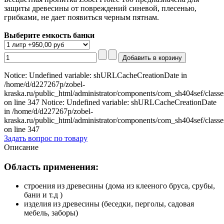
защиты древесины от повреждений синевой, плесенью,
грибками, не дает появиться черным пятнам.
Выберите емкость банки
Notice: Undefined variable: shURLCacheCreationDate in
/home/d/d227267p/zobel-
kraska.ru/public_html/administrator/components/com_sh404sef/classe
on line 347 Notice: Undefined variable: shURLCacheCreationDate
in /home/d/d227267p/zobel-
kraska.ru/public_html/administrator/components/com_sh404sef/classe
on line 347
Задать вопрос по товару
Описание
Область применения:
строения из древесины (дома из клееного бруса, срубы,
бани и т.д )
изделия из древесины (беседки, перголы, садовая
мебель, заборы)