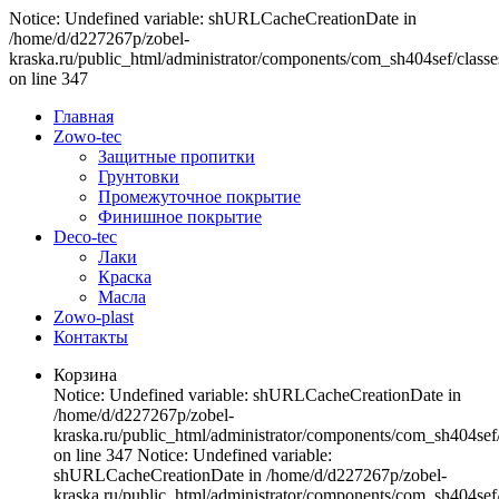
Notice: Undefined variable: shURLCacheCreationDate in
/home/d/d227267p/zobel-
kraska.ru/public_html/administrator/components/com_sh404sef/classe
on line 347
Главная
Zowo-tec
Защитные пропитки
Грунтовки
Промежуточное покрытие
Финишное покрытие
Deco-tec
Лаки
Краска
Масла
Zowo-plast
Контакты
Корзина
Notice: Undefined variable: shURLCacheCreationDate in
/home/d/d227267p/zobel-
kraska.ru/public_html/administrator/components/com_sh404sef/
on line 347 Notice: Undefined variable:
shURLCacheCreationDate in /home/d/d227267p/zobel-
kraska.ru/public_html/administrator/components/com_sh404sef/