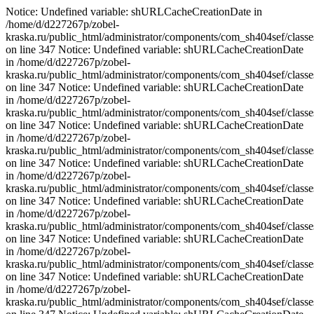
Notice: Undefined variable: shURLCacheCreationDate in
/home/d/d227267p/zobel-
kraska.ru/public_html/administrator/components/com_sh404sef/classe
on line 347 Notice: Undefined variable: shURLCacheCreationDate
in /home/d/d227267p/zobel-
kraska.ru/public_html/administrator/components/com_sh404sef/classe
on line 347 Notice: Undefined variable: shURLCacheCreationDate
in /home/d/d227267p/zobel-
kraska.ru/public_html/administrator/components/com_sh404sef/classe
on line 347 Notice: Undefined variable: shURLCacheCreationDate
in /home/d/d227267p/zobel-
kraska.ru/public_html/administrator/components/com_sh404sef/classe
on line 347 Notice: Undefined variable: shURLCacheCreationDate
in /home/d/d227267p/zobel-
kraska.ru/public_html/administrator/components/com_sh404sef/classe
on line 347 Notice: Undefined variable: shURLCacheCreationDate
in /home/d/d227267p/zobel-
kraska.ru/public_html/administrator/components/com_sh404sef/classe
on line 347 Notice: Undefined variable: shURLCacheCreationDate
in /home/d/d227267p/zobel-
kraska.ru/public_html/administrator/components/com_sh404sef/classe
on line 347 Notice: Undefined variable: shURLCacheCreationDate
in /home/d/d227267p/zobel-
kraska.ru/public_html/administrator/components/com_sh404sef/classe