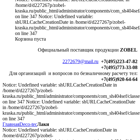
/home/d/d227267p/zobel-
kraska.ru/public_html/administrator/components/com_sh404sef/
on line 347 Notice: Undefined variable:
shURLCacheCreationDate in /home/d/d227267p/zobel-
kraska.ru/public_html/administrator/components/com_sh404sef/
on line 347
Корзина пуста
Официальный
поставщик продукции
ZOBEL
2272679@mail.ru
+7(495)223-47-82
+7(495)773-33-08
Для организаций и вопросов по безналичному расчету тел:
+7(495)920-64-64
Notice: Undefined variable: shURLCacheCreationDate in
/home/d/d227267p/zobel-
kraska.ru/public_html/administrator/components/com_sh404sef/classe
on line 347 Notice: Undefined variable: shURLCacheCreationDate
in /home/d/d227267p/zobel-
kraska.ru/public_html/administrator/components/com_sh404sef/classe
on line 347
Главная
Deco-tec
Лаки
Notice: Undefined variable: shURLCacheCreationDate in
/home/d/d227267p/zobel-