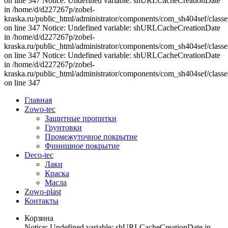
on line 347 Notice: Undefined variable: shURLCacheCreationDate
in /home/d/d227267p/zobel-
kraska.ru/public_html/administrator/components/com_sh404sef/classe
on line 347 Notice: Undefined variable: shURLCacheCreationDate
in /home/d/d227267p/zobel-
kraska.ru/public_html/administrator/components/com_sh404sef/classe
on line 347 Notice: Undefined variable: shURLCacheCreationDate
in /home/d/d227267p/zobel-
kraska.ru/public_html/administrator/components/com_sh404sef/classe
on line 347
Главная
Zowo-tec
Защитные пропитки
Грунтовки
Промежуточное покрытие
Финишное покрытие
Deco-tec
Лаки
Краска
Масла
Zowo-plast
Контакты
Корзина
Notice: Undefined variable: shURLCacheCreationDate in