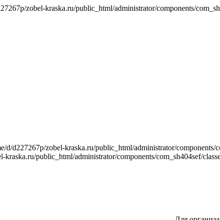
7267p/zobel-kraska.ru/public_html/administrator/components/com_sh40
/d/d227267p/zobel-kraska.ru/public_html/administrator/components/co
kraska.ru/public_html/administrator/components/com_sh404sef/classes
Для организа