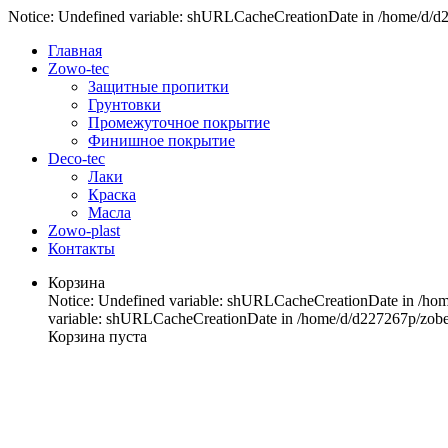
Notice: Undefined variable: shURLCacheCreationDate in /home/d/d22
Главная
Zowo-tec
Защитные пропитки
Грунтовки
Промежуточное покрытие
Финишное покрытие
Deco-tec
Лаки
Краска
Масла
Zowo-plast
Контакты
Корзина
Notice: Undefined variable: shURLCacheCreationDate in /home
variable: shURLCacheCreationDate in /home/d/d227267p/zobel-
Корзина пуста