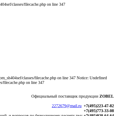
4sef/classes/filecache.php on line 347
m_sh404sef/classes/filecache.php on line 347 Notice: Undefined
/filecache.php on line 347
Официальный
поставщик продукции
ZOBEL
2272679@mail.ru
+7(495)223-47-82
+7(495)773-33-08
ций и вопросов по безналичному расчету тел:
+7(495)920-64-64