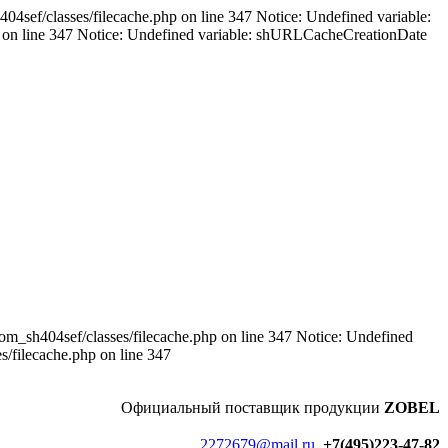
sef/classes/filecache.php on line 347 Notice: Undefined variable:
 on line 347 Notice: Undefined variable: shURLCacheCreationDate
m_sh404sef/classes/filecache.php on line 347 Notice: Undefined
/filecache.php on line 347
Официальный
поставщик продукции
ZOBEL
2272679@mail.ru
+7(495)223-47-82