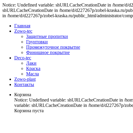
Notice: Undefined variable: shURLCacheCreationDate in /home/d/d227
shURLCacheCreationDate in /home/d/d227267p/zobel-kraska.ru/publi
in /home/d/d227267p/zobel-kraska.ru/public_html/administrator/comp
Главная
Zowo-tec
Защитные пропитки
Грунтовки
Промежуточное покрытие
Финишное покрытие
Deco-tec
Лаки
Краска
Масла
Zowo-plast
Контакты
Корзина
Notice: Undefined variable: shURLCacheCreationDate in /home
variable: shURLCacheCreationDate in /home/d/d227267p/zobel-
Корзина пуста