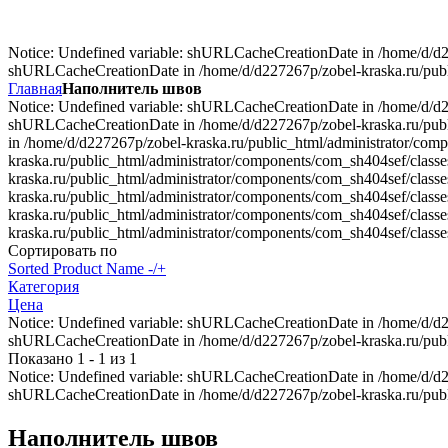
Notice: Undefined variable: shURLCacheCreationDate in /home/d/d227
shURLCacheCreationDate in /home/d/d227267p/zobel-kraska.ru/public
Главная
Наполнитель швов
Notice: Undefined variable: shURLCacheCreationDate in /home/d/d227
shURLCacheCreationDate in /home/d/d227267p/zobel-kraska.ru/publi
in /home/d/d227267p/zobel-kraska.ru/public_html/administrator/com
kraska.ru/public_html/administrator/components/com_sh404sef/class
kraska.ru/public_html/administrator/components/com_sh404sef/class
kraska.ru/public_html/administrator/components/com_sh404sef/class
kraska.ru/public_html/administrator/components/com_sh404sef/class
kraska.ru/public_html/administrator/components/com_sh404sef/classes
Сортировать по
Sorted Product Name -/+
Категория
Цена
Notice: Undefined variable: shURLCacheCreationDate in /home/d/d227
shURLCacheCreationDate in /home/d/d227267p/zobel-kraska.ru/public
Показано 1 - 1 из 1
Notice: Undefined variable: shURLCacheCreationDate in /home/d/d227
shURLCacheCreationDate in /home/d/d227267p/zobel-kraska.ru/publi
Наполнитель швов