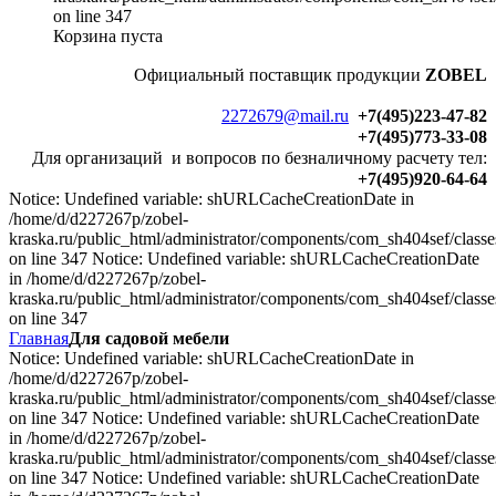
on line 347
Корзина пуста
Официальный
поставщик продукции
ZOBEL
2272679@mail.ru
+7(495)223-47-82
+7(495)773-33-08
Для организаций и вопросов по безналичному расчету тел:
+7(495)920-64-64
Notice: Undefined variable: shURLCacheCreationDate in
/home/d/d227267p/zobel-
kraska.ru/public_html/administrator/components/com_sh404sef/classe
on line 347 Notice: Undefined variable: shURLCacheCreationDate
in /home/d/d227267p/zobel-
kraska.ru/public_html/administrator/components/com_sh404sef/classe
on line 347
Главная
Для садовой мебели
Notice: Undefined variable: shURLCacheCreationDate in
/home/d/d227267p/zobel-
kraska.ru/public_html/administrator/components/com_sh404sef/classe
on line 347 Notice: Undefined variable: shURLCacheCreationDate
in /home/d/d227267p/zobel-
kraska.ru/public_html/administrator/components/com_sh404sef/classe
on line 347 Notice: Undefined variable: shURLCacheCreationDate