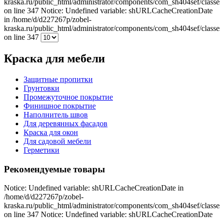
kraska.ru/public_html/administrator/components/com_sh404sef/classe
on line 347 Notice: Undefined variable: shURLCacheCreationDate
in /home/d/d227267p/zobel-
kraska.ru/public_html/administrator/components/com_sh404sef/classe
on line 347
Краска для мебели
Защитные пропитки
Грунтовки
Промежуточное покрытие
Финишное покрытие
Наполнитель швов
Для деревянных фасадов
Краска для окон
Для садовой мебели
Герметики
Рекомендуемые товары
Notice: Undefined variable: shURLCacheCreationDate in
/home/d/d227267p/zobel-
kraska.ru/public_html/administrator/components/com_sh404sef/classe
on line 347 Notice: Undefined variable: shURLCacheCreationDate