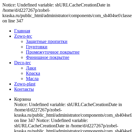
Notice: Undefined variable: shURLCacheCreationDate in
/home/d/d227267p/zobel-
kraska.ru/public_html/administrator/components/com_sh404sef/classe
on line 347
Главная
Zowo-tec
Защитные пропитки
Грунтовки
Промежуточное покрытие
Финишное покрытие
Deco-tec
Лаки
Краска
Масла
Zowo-plast
Контакты
Корзина
Notice: Undefined variable: shURLCacheCreationDate in
/home/d/d227267p/zobel-
kraska.ru/public_html/administrator/components/com_sh404sef/
on line 347 Notice: Undefined variable:
shURLCacheCreationDate in /home/d/d227267p/zobel-
kraska.ru/public_html/administrator/components/com_sh404sef/