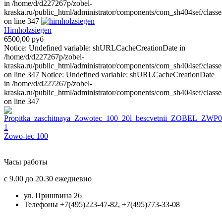
in /home/d/d227267p/zobel-
kraska.ru/public_html/administrator/components/com_sh404sef/classe
on line 347
Hirnholzsiegen
6500,00 руб
Notice: Undefined variable: shURLCacheCreationDate in
/home/d/d227267p/zobel-
kraska.ru/public_html/administrator/components/com_sh404sef/classe
on line 347 Notice: Undefined variable: shURLCacheCreationDate
in /home/d/d227267p/zobel-
kraska.ru/public_html/administrator/components/com_sh404sef/classe
on line 347
Zowo-tec 100
Часы работы
с 9.00 до 20.30 ежедневно
ул. Пришвина 26
Телефоны +7(495)223-47-82, +7(495)773-33-08